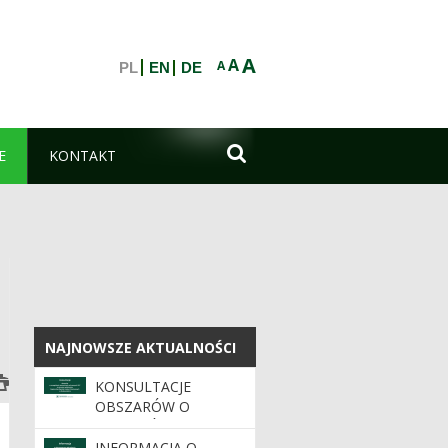
A
A
A
PL
EN
DE

E
KONTAKT
NAJNOWSZE AKTUALNOŚCI
NAJNOWSZE AKTUALNOŚCI
KONSULTACJE
OBSZARÓW O
SZCZEGÓLNYCH
WARTOŚCIACH
INFORMACJA O