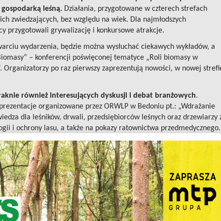
z gospodarką leśną.
Działania, przygotowane w czterech strefach
ich zwiedzających, bez względu na wiek. Dla najmłodszych
cy przygotowali grywalizację i konkursowe atrakcje.
twarciu wydarzenia, będzie można wysłuchać ciekawych wykładów, a
Biomasy” – konferencji poświęconej tematyce „Roli biomasy w
 Organizatorzy po raz pierwszy zaprezentują nowości, w nowej strefi
aknie również interesujących dyskusji i debat branżowych
.
prezentacje organizowane przez ORWLP w Bedoniu pt.: „Wdrażanie
iedza dla leśników, drwali, przedsiębiorców leśnych oraz drzewiarzy 
ogii i ochrony lasu, a także na pokazy ratownictwa przedmedycznego.