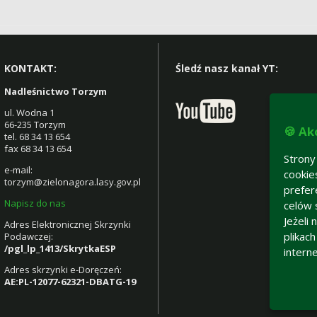
KONTAKT:
Śledź nasz kanał YT:
Nadleśnictwo Torzym
ul. Wodna 1
66-235 Torzym
🍪 Ak
tel. 68 34 13 654
fax 68 34 13 654
Strony
e-mail:
cookie
torzym@zielonagora.lasy.gov.pl
prefer
Napisz do nas
celów 
Jeżeli
Adres Elektronicznej Skrzynki
plikac
Podawczej:
/pgl_lp_1413/SkrytkaESP
intern
Adres skrzynki e-Doręczeń:
AE:PL-12077-62321-DBATG-19