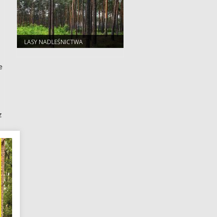
LASY NADLEŚNICTWA
e
z