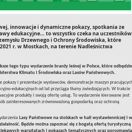
wej, innowacje i dynamiczne pokazy, spotkania ze
abawy edukacyjne… to wszystko czeka na uczestników
rzemysłu Drzewnego i Ochrony Środowiska, które
 2021 r. w Mostkach, na terenie Nadleśnictwa
ększe tego typu wydarzenie branży leśnej w Polsce, które odbędzie
sterstwa Klimatu i Środowiska oraz Lasów Państwowych.
e pokazy i prezentacje wystawców, demonstracje maszyn pracującyc
cyjno-edukacyjnych od lat przyciąga tłumy zwiedzających. W trakcie
acyjne produkty i swoją ofertę usług. To wydarzenie kierowane jest
 osób zainteresowanych zrównoważoną gospodarką oraz ochroną
wydarzenia
Lasy Państwowe na stoiskach w hali wystawienniczej i 
ziałalność. Będzie można zapoznać się z bogatą ofertą turystyczną
ciekawych warsztatach i pokazach tematycznych oraz porozmawia