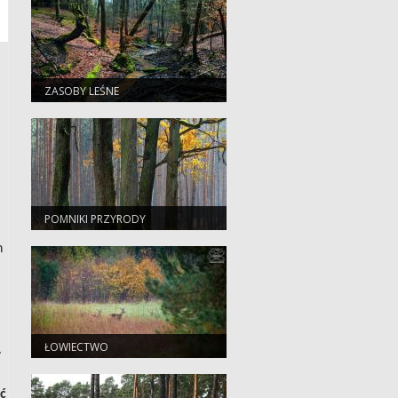
ZASOBY LEŚNE
POMNIKI PRZYRODY
h
ŁOWIECTWO
w
ć