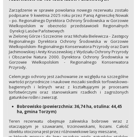
Zarządzenie w sprawie powołania nowego rezerwatu zostało
podpisane 9 kwietnia 2025 roku przez Panią Agnieszkę Nowak
– po. Regionalnego Dyrektora Ochrony Środowiska w Gorzowie
Wielkopolskim w obecności przedstawicieli Regionalnych
Dyrekcji Lasów Państwowych
w Zielonej Górze i Szczecinie oraz Michała Bielewicza - Zastępcy
Regionalnego Dyrektora Ochrony Środowiska w Gorzowie
Wielkopolskim- Regionalnego Konserwatora Przyrody oraz Darii
Jachimowskiej i Anity Kruszewskiej z Wydziału Ochrony Przyrody
i Obszarów Natura 2000. Dyrektora Ochrony Środowiska w
Gorzowie Wielkopolskim - Regionalnego Konserwatora
Przyrody.
Celem jego ochrony jest zachowanie ze względu na szczególne
wartości przyrodnicze i naukowe mozaiki siedlisk torfowiskowo-
bagiennych i leśnych wraz z kształtującymi je procesami
torfotwórczymi oraz stanowiskami rzadkich i zagrożonych
gatunków roślin i zwierząt.
Bobrowisko (powierzchnia: 36,74 ha, otulina: 44,45
ha, gmina Torzym)
Teren rezerwatu obejmuje zalewiska bobrowe wraz z
otaczającym je szuwarami, trzcinowiskami, łozami. Całość
obiektu otoczona jest przez różnowiekowe lasy mieszane,
w których miejsca do lęgu znajduje wiele gatunków ptaków.