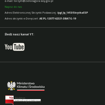
e-mail: torzym@zielonagora.lasy.gov.pl
Napisz do nas
Adres Elektronicznej Skrzynki Podawczej:
/pgl_lp_1413/SkrytkaESP
Adres skrzynki e-Doręczeń:
AE:PL-12077-62321-DBATG-19
Śledź nasz kanał YT: