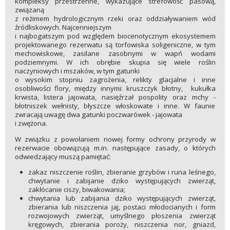
kompleksy przestrzenne, wykazujące strefowość pasową,
związaną
z reżimem hydrologicznym rzeki oraz oddziaływaniem wód
źródliskowych. Najcenniejszym
i najbogatszym pod względem biocenotycznym ekosystemem
projektowanego rezerwatu są torfowiska soligeniczne, w tym
mechowiskowe, zasilane zasobnymi w wapń wodami
podziemnymi. W ich obrębie skupia się wiele roślin
naczyniowych i mszaków, w tym gatunki
o wysokim stopniu zagrożenia, relikty glacjalne i inne
osobliwości flory, między innymi: kruszczyk błotny, kukułka
krwista, listera jajowata, nasięźrzał pospolity oraz mchy -
błotniszek wełnisty, błyszcze włoskowate i inne. W faunie
zwracają uwagę dwa gatunki poczwarówek - jajowata
i zwężona.
W związku z powołaniem nowej formy ochrony przyrody w
rezerwacie obowiązują m.in. następujące zasady, o których
odwiedzający muszą pamiętać:
zakaz niszczenie roślin, zbieranie grzybów i runa leśnego,
chwytanie i zabijanie dziko występujących zwierząt,
zakłócanie ciszy, biwakowania;
chwytania lub zabijania dziko występujących zwierząt,
zbierania lub niszczenia jaj, postaci młodocianych i form
rozwojowych zwierząt, umyślnego płoszenia zwierząt
kręgowych, zbierania poroży, niszczenia nor, gniazd,