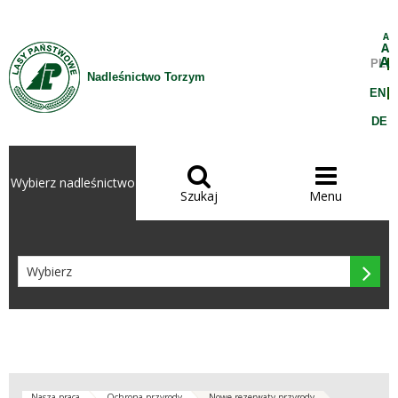
Przejdź do treści
A
A
A
PL
Nadleśnictwo Torzym
EN
DE


Wybierz nadleśnictwo
Szukaj
Menu

Nasza praca
Ochrona przyrody
Nowe rezerwaty przyrody