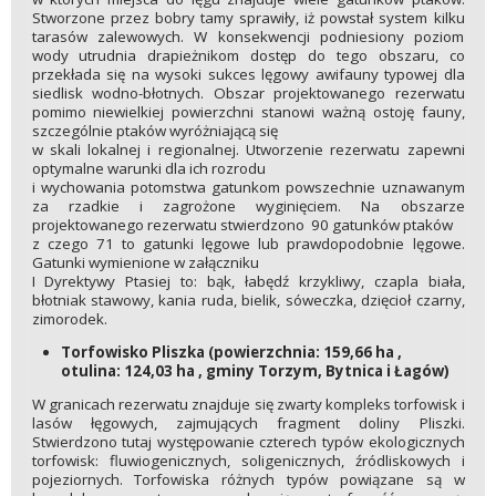
Stworzone przez bobry tamy sprawiły, iż powstał system kilku
tarasów zalewowych. W konsekwencji podniesiony poziom
wody utrudnia drapieżnikom dostęp do tego obszaru, co
przekłada się na wysoki sukces lęgowy awifauny typowej dla
siedlisk wodno-błotnych. Obszar projektowanego rezerwatu
pomimo niewielkiej powierzchni stanowi ważną ostoję fauny,
szczególnie ptaków wyróżniającą się
w skali lokalnej i regionalnej. Utworzenie rezerwatu zapewni
optymalne warunki dla ich rozrodu
i wychowania potomstwa gatunkom powszechnie uznawanym
za rzadkie i zagrożone wyginięciem. Na obszarze
projektowanego rezerwatu stwierdzono 90 gatunków ptaków
z czego 71 to gatunki lęgowe lub prawdopodobnie lęgowe.
Gatunki wymienione w załączniku
I Dyrektywy Ptasiej to: bąk, łabędź krzykliwy, czapla biała,
błotniak stawowy, kania ruda, bielik, sóweczka, dzięcioł czarny,
zimorodek.
Torfowisko Pliszka (powierzchnia: 159,66 ha ,
otulina: 124,03 ha , gminy Torzym, Bytnica i Łagów)
W granicach rezerwatu znajduje się zwarty kompleks torfowisk i
lasów łęgowych, zajmujących fragment doliny Pliszki.
Stwierdzono tutaj występowanie czterech typów ekologicznych
torfowisk: fluwiogenicznych, soligenicznych, źródliskowych i
pojeziornych. Torfowiska różnych typów powiązane są w