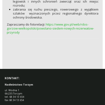
legowisk i innych schronień zwierząt oraz ich miejsc
rozrodu;
zabrania się ruchu pieszego, rowerowego z wyjątkiem
szlaków wyznaczonych przez regionalnego dyrektora
ochrony środowiska.
Zapraszamy do fotorelacji:
https://www.gov.pl/web/rdos-
gorzow-wielkopolski/powolano-siedem-nowych-rezerwatow-
przyrody
KONTAKT:
Nadleśnictwo Torzym
ul. Wodna 1
66-235 Torzym
tel. 68 34 13 654
fax 68 34 13 654