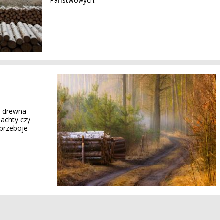
Państwowych.
m drewna –
jachty czy
 przeboje