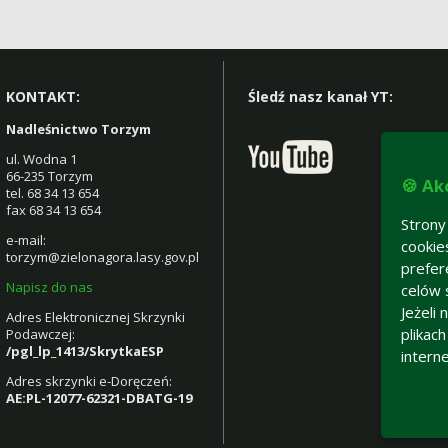
KONTAKT:
Śledź nasz kanał YT:
Nadleśnictwo Torzym
ul. Wodna 1
66-235 Torzym
🍪 Ak
tel. 68 34 13 654
fax 68 34 13 654
Strony
e-mail:
cookie
torzym@zielonagora.lasy.gov.pl
prefer
Napisz do nas
celów 
Jeżeli
Adres Elektronicznej Skrzynki
plikac
Podawczej:
/pgl_lp_1413/SkrytkaESP
intern
Adres skrzynki e-Doręczeń:
AE:PL-12077-62321-DBATG-19