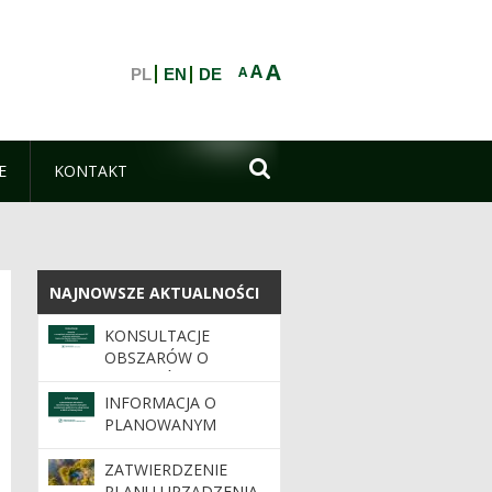
A
A
A
PL
EN
DE

E
KONTAKT
NAJNOWSZE AKTUALNOŚCI
NAJNOWSZE AKTUALNOŚCI
KONSULTACJE
OBSZARÓW O
SZCZEGÓLNYCH
WARTOŚCIACH
INFORMACJA O
OCHRONNYCH HCV
PLANOWANYM
NA TERENIE
WDROŻENIU
NADLEŚNICTW
DYNAMICZNEGO
ZATWIERDZENIE
REGIONALNEJ
SYSTEMU ZAKUPÓW
PLANU URZĄDZENIA