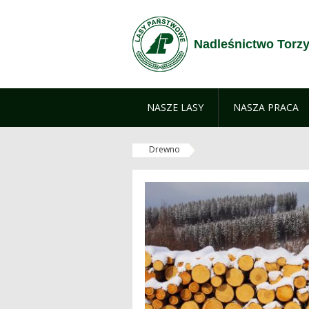
Przejdź do treści
Nadleśnictwo Torz
NASZE LASY
NASZA PRACA
Drewno