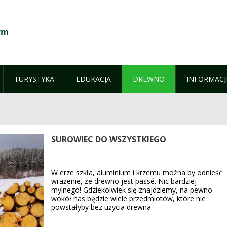
ym
TURYSTYKA
EDUKACJA
DREWNO
INFORMACJ
SUROWIEC DO WSZYSTKIEGO
W erze szkła, aluminium i krzemu można by odnieść
wrażenie, że drewno jest passé. Nic bardziej
mylnego! Gdziekolwiek się znajdziemy, na pewno
wokół nas będzie wiele przedmiotów, które nie
powstałyby bez użycia drewna.