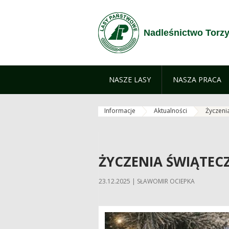
Przejdź do treści
Nadleśnictwo Torz
NASZE LASY
NASZA PRACA
Informacje
Aktualności
Życzeni
ŻYCZENIA ŚWIĄTEC
23.12.2025 | SŁAWOMIR OCIEPKA