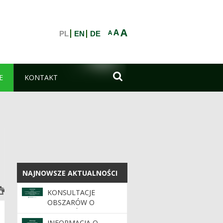
A
A
A
PL
EN
DE

E
KONTAKT
NAJNOWSZE AKTUALNOŚCI
NAJNOWSZE AKTUALNOŚCI
KONSULTACJE
OBSZARÓW O
SZCZEGÓLNYCH
WARTOŚCIACH
INFORMACJA O