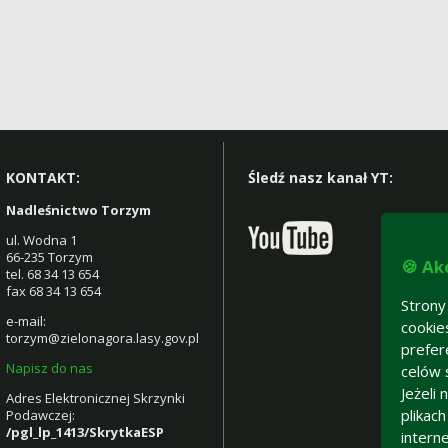
KONTAKT:
Śledź nasz kanał YT:
Nadleśnictwo Torzym
ul. Wodna 1
66-235 Torzym
🍪 Ak
tel. 68 34 13 654
fax 68 34 13 654
Strony
e-mail:
cookie
torzym@zielonagora.lasy.gov.pl
prefer
Napisz do nas
celów 
Jeżeli
Adres Elektronicznej Skrzynki
plikac
Podawczej:
/pgl_lp_1413/SkrytkaESP
intern