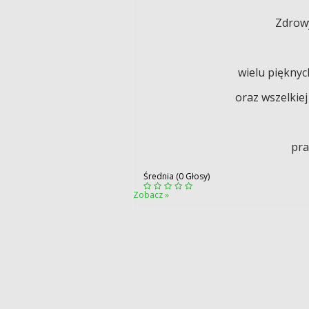
Zdrowy
wielu pięknyc
oraz wszelkie
pra
Średnia (0 Głosy)
Zobacz »